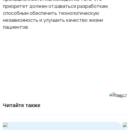
приоритет должен отдаваться разработкам,
способным обеспечить технологическую
независимость и улучшить качество жизни
пациентов.
Управление по санитарному надзору за
Европейское агентство лекарственных средств
Национальное управление по лекарственным
качеством пищевых продуктов и медикаментов
(European Medicines Agency)
средствам КНР (National Medical Products
США (US Food and Drug Administration)
Administration)
Читайте также