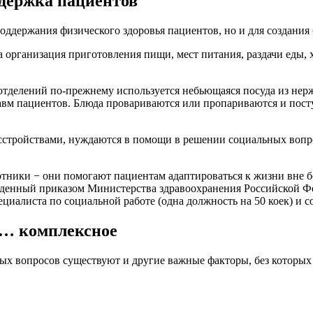
ддержка пациентов
оддержания физического здоровья пациентов, но и для создания
организация приготовления пищи, мест питания, раздачи еды, 
отделений по-прежнему используется небьющаяся посуда из нер
авм пациентов. Блюда провариваются или пропариваются и посту
сстройствами, нуждаются в помощи в решении социальных вопр
ботники − они помогают пациентам адаптироваться к жизни вне
жденный приказом Министерства здравоохранения Российской Фе
циалиста по социальной работе (одна должность на 50 коек) и с
е… комплексное
х вопросов существуют и другие важные факторы, без которых 