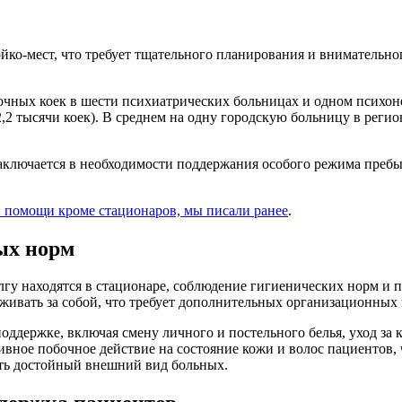
йко-мест, что требует тщательного планирования и внимательн
чных коек в шести психиатрических больницах и одном психонев
тысячи коек). В среднем на одну городскую больницу в регионе
ключается в необходимости поддержания особого режима пребыв
ой помощи кроме стационаров, мы писали
ранее
.
ых норм
лгу находятся в стационаре, соблюдение гигиенических норм и
живать за собой, что требует дополнительных организационных 
ддержке, включая смену личного и постельного белья, уход за
вное побочное действие на состояние кожи и волос пациентов, 
ать достойный внешний вид больных.