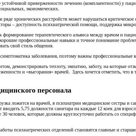
 устойчивой приверженности лечению (комплаентности) у пацие
 социальных, экономических.
и ряде хронических расстройств может нарушаться критическое
кторы – доступность психиатрической помощи, поддержка микро
как формирование терапевтического альянса между врачом и пац
ь хорошие профессиональные навыки и точное понимание проблем
вать свой стиль общения.
я симптоматика заболевания, поэтому важны профессиональные 
нтом, демонстрировать теплоту, эмпатию, заботу, на которые о
женности и «выгорания» врачей. Здесь хочется отметить, что в 
дицинского персонала
рузка ложится на врачей, в психиатрии медицинские сестры и 
 вводить 5,75 должности санитара на каждые 12 коек для взрос
30 человек, которые должны круглосуточно работать со специф
аботы психиатрических отделений становятся главные и старши