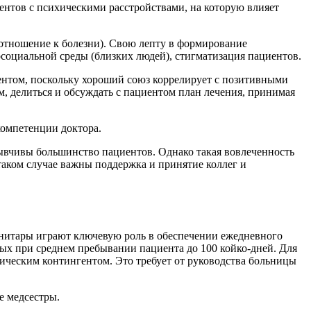
нтов с психическими расстройствами, на которую влияет
 отношение к болезни). Свою лепту в формирование
социальной среды (близких людей), стигматизация пациентов.
иентом, поскольку хороший союз коррелирует с позитивными
, делиться и обсуждать с пациентом план лечения, принимая
компетенции доктора.
тзывчивы большинство пациентов. Однако такая вовлеченность
таком случае важны поддержка и принятие коллег и
санитары играют ключевую роль в обеспечении ежедневного
лых при среднем пребывании пациента до 100 койко-дней. Для
ическим контингентом. Это требует от руководства больницы
е медсестры.