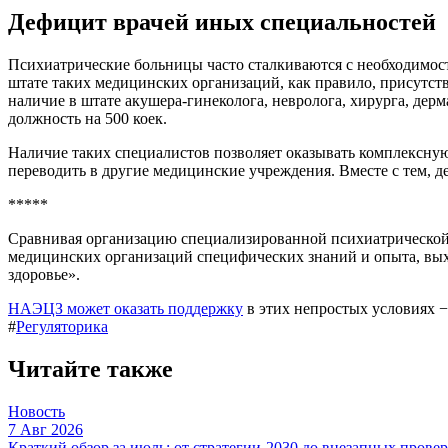
Дефицит врачей иных специальностей
Психиатрические больницы часто сталкиваются с необходимост
штате таких медицинских организаций, как правило, присутс
наличие в штате акушера-гинеколога, невролога, хирурга, дер
должность на 500 коек.
Наличие таких специалистов позволяет оказывать комплексную
переводить в другие медицинские учреждения. Вместе с тем,
*****
Сравнивая организацию специализированной психиатрической 
медицинских организаций специфических знаний и опыта, вых
здоровье».
НАЭЦЗ может оказать
поддержку
в этих непростых условиях −
#
Регуляторика
Читайте также
Новость
7 Авг 2026
Краткий обзор за июль: от стратегии-2030 до внезапных прове