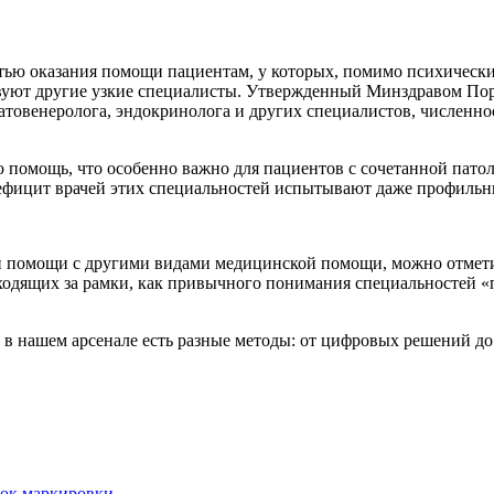
ью оказания помощи пациентам, у которых, помимо психических
твуют другие узкие специалисты. Утвержденный Минздравом По
матовенеролога, эндокринолога и других специалистов, численно
 помощь, что особенно важно для пациентов с сочетанной патол
 дефицит врачей этих специальностей испытывают даже профиль
помощи с другими видами медицинской помощи, можно отметить
одящих за рамки, как привычного понимания специальностей «п
 в нашем арсенале есть разные методы: от цифровых решений до
рок маркировки