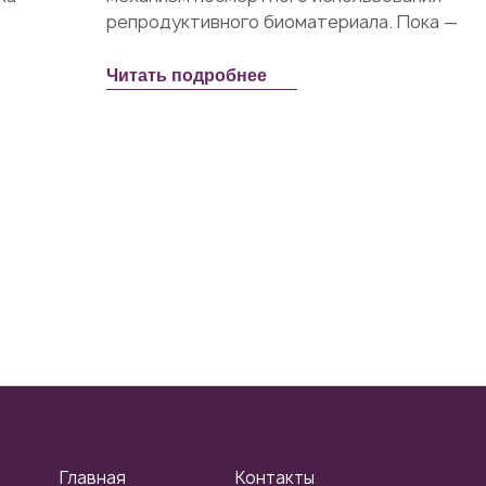
репродуктивного биоматериала. Пока —
только для узкого круга: вдов ветеранов
.
боевых действий. Разберем,...
Читать подробнее
Главная
Контакты