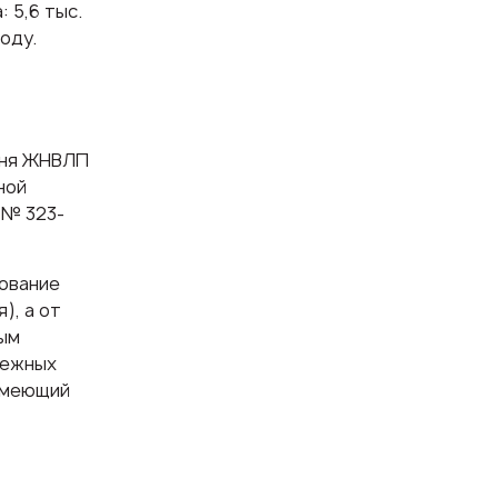
 5,6 тыс.
оду.
ечня ЖНВЛП
ной
 № 323-
нование
), а от
бым
нежных
 имеющий