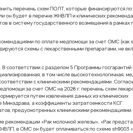
лнить перечень схем ПОЛТ, которые финансируются по
ли он будет в перечне ЖНВЛП и клинических рекоменда
тов в систему государственного возмещения в рамках
омендациями по оплате медпомощи за счет ОМС (как 
дируются схемы с лекарственными препаратами, не в
 В соответствии с разделом 5 Программы госгарантий 
циализированная, в том числе высокотехнологичная, м
соответствии с клиническими рекомендациями. Соглас
дпомощи за счет ОМС на 2026 г. перечень схем лекар
формируется путем извлечения данных из клинических
е Минздрава, а коэффициенты затратоемкости КСГ
атов, предусмотренных клиническими рекомендациями.
ие рекомендации «Рак молочной железы», «Рак предст
 ЖНВЛП, в ОМС он будет оплачиваться по схеме sh9003 