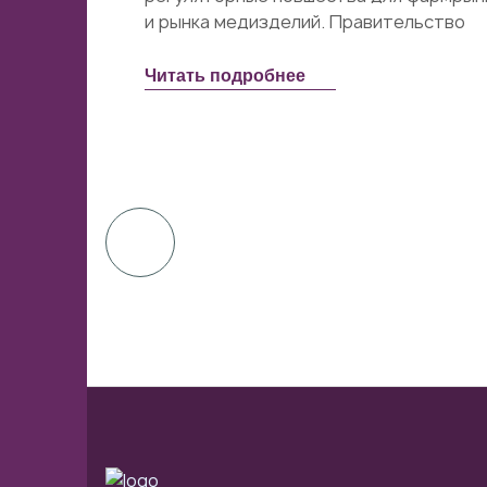
и рынка медизделий. Правительство
утвердило долгосрочный вектор
развития отрасли, надзорным органам..
Читать подробнее