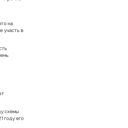
что на
е участь в
сть
чень
ет
ду схемы
1 году его