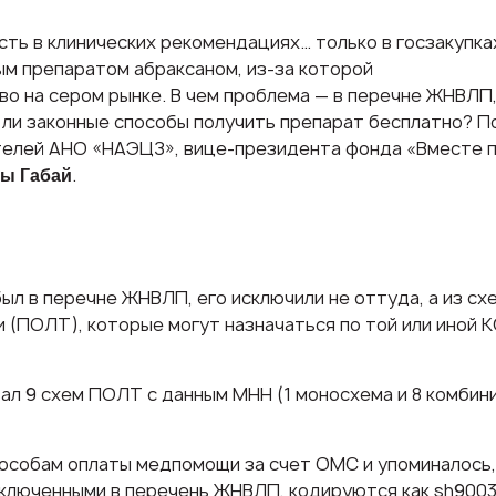
ть в клинических рекомендациях… только в госзакупках
ым препаратом абраксаном, из-за которой
во на сером рынке. В чем проблема — в перечне ЖНВЛП,
ь ли законные способы получить препарат бесплатно? 
телей АНО «НАЭЦЗ», вице-президента фонда «Вместе 
.
ы Габай
ыл в перечне ЖНВЛП, его исключили не оттуда, а из сх
(ПОЛТ), которые могут назначаться по той или иной К
ал 9 схем ПОЛТ с данным МНН (1 моносхема и 8 комбин
особам оплаты медпомощи за счет ОМС и упоминалось,
включенными в перечень ЖНВЛП, кодируются как sh900