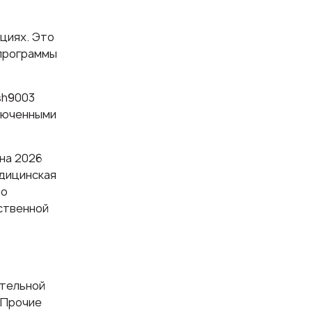
циях. Это
 программы
sh9003
ключенными
на 2026
едицинская
но
ственной
ательной
«Прочие