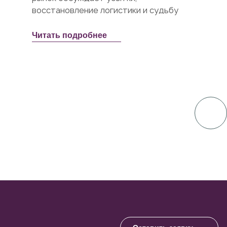
восстановление логистики и судьбу
продавцов. Но есть и не менее острый
вопрос:...
Читать подробнее