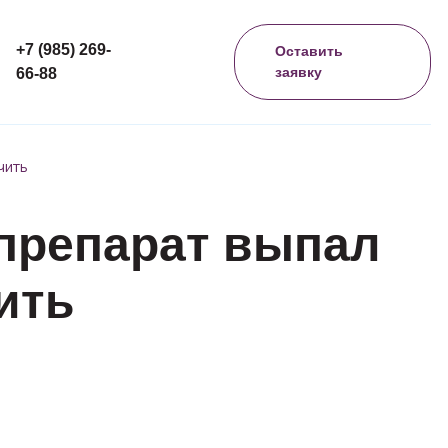
+7 (985) 269-
Оставить
заявку
66-88
чить
препарат выпал
ить