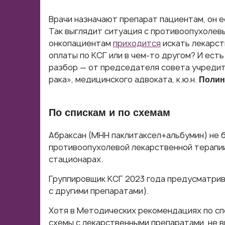
Врачи назначают препарат пациентам, он ес
Так выглядит ситуация с противоопухолев
онкопациентам
приходится
искать лекарст
оплаты по КСГ или в чем-то другом? И ест
разбор — от председателя совета учреди
рака», медицинского адвоката, к.ю.н.
Полин
По спискам и по схемам
Абраксан (МНН паклитаксел+альбумин) не б
противоопухолевой лекарственной терапии 
стационарах.
Группировщик КСГ 2023 года предусматрив
с другими препаратами).
Хотя в Методических рекомендациях по сп
схемы с лекарственными препаратами, не 