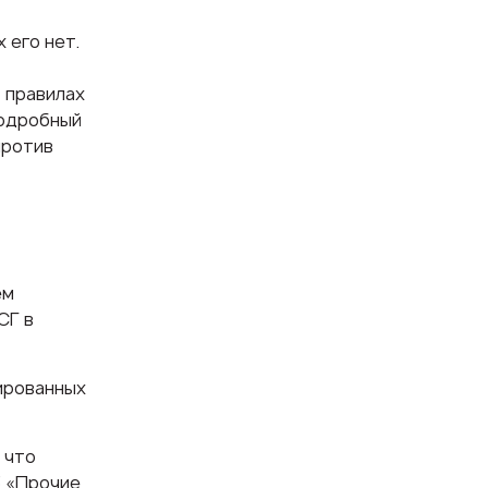
 его нет.
 правилах
Подробный
против
ем
СГ в
ированных
 что
3 «Прочие