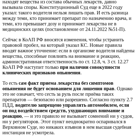
находят вещества из состава обычных лекарств, давно
вызывала споры. Конституционный Суд еще в 2022 году
указал: такого водителя нельзя лишать прав. И есть разница
между теми, кто принимает препарат по назначению врача, и
теми, кто превышает дозу и принимает лекарства не в
медицинских целях (постановление от 24.11.2022 №51-П).
Сейчас в КоАП РФ вносятся изменения, чтобы устранить
правовой пробел, на который указал КС. Новые правила
вводят важное уточнение: если в организме водителя найдены
вещества, способные повлиять на внимание и реакцию,
административная ответственность по ст. 12.8, ч. 3 ст. 12.27
КоАП РФ наступит только
при наличии совокупности
клинических признаков опьянения
.
То есть
сам факт приема лекарства без симптомов
опьянения не будет основанием для лишения прав
. Однако
это не означает, что сесть за руль после приёма таких
препаратов — безопасно или разрешено. Согласно пункту 2.7
ПДД,
водителю запрещено управлять автомобилем, если
он под воздействием средств, ухудшающих внимание и
реакцию
, — и это правило не вызывает сомнений ни у судов,
ни у регуляторов. Этот пункт неоднократно оспаривался в
Верховном Суде, но никаких изъянов в нем высшая судебная
инстанция не усмотрела.