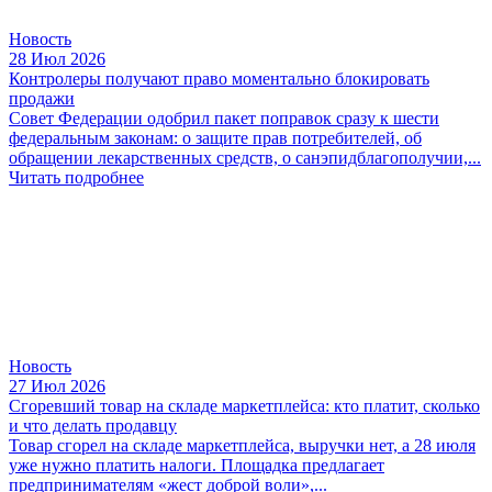
Новость
28 Июл 2026
Контролеры получают право моментально блокировать
продажи
Совет Федерации одобрил пакет поправок сразу к шести
федеральным законам: о защите прав потребителей, об
обращении лекарственных средств, о санэпидблагополучии,...
Читать подробнее
Новость
27 Июл 2026
Сгоревший товар на складе маркетплейса: кто платит, сколько
и что делать продавцу
Товар сгорел на складе маркетплейса, выручки нет, а 28 июля
уже нужно платить налоги. Площадка предлагает
предпринимателям «жест доброй воли»,...