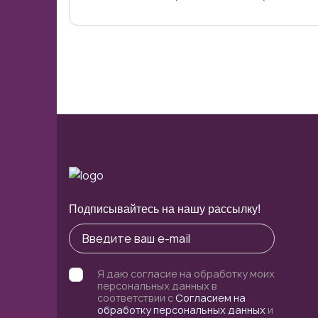
Смотреть полностью
НАЭЦЗ сопровождает медицинские о
лаборатории, фармацевтические ком
также digital-проекты, стартапы и 
Смотреть полностью
Подписывайтесь на нашу рассылку!
Я даю согласие на обработку моих
персональных данных в
соответствии с
Согласием на
обработку персональных данных
и