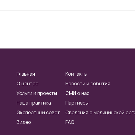
рганизации (государственные и частные клиники)
пании, производителей медицинских изделий, а
иные…
Главная
Контакты
О центре
Новости и события
Услуги и проекты
СМИ о нас
Наша практика
Партнеры
Экспертный совет
Сведения о медицинской орг
Видео
FAQ