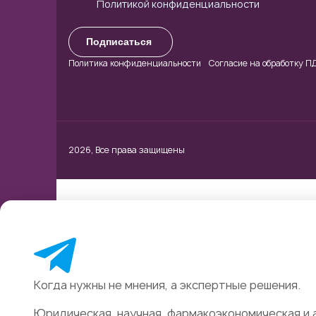
Политикой конфиденциальности
Подписаться
Политика конфиденциальности
Cогласие на обработку П
2026, Все права защищены
Cookies
Когда нужны не мнения, а экспертные решения.
На сайте используются файлы cookies и
Юридическая, научная, фармакоэкономическая и 
сервис веб-аналитики «Яндекс Метрика»