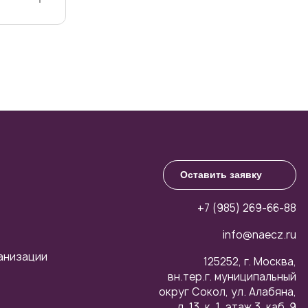
,
Оставить заявку
+7 (985) 269-66-88
info@naecz.ru
анизации
125252, г. Москва,
вн.тер.г. муниципальный
округ Сокол, ул. Алабяна,
д. 13, к. 1, этаж 3, каб. 9