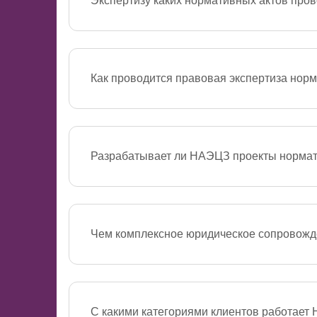
Экспертизу каких нормативных актов пр
НАЭЦЗ проводит правовую эксперти
здравоохранения. Область экспер
деятельность, обращение лекарств
Как проводится правовая экспертиза нор
Смотреть полностью
Анализируется соответствие докум
подзаконным актам, выявляются про
Заказчик получает экспертное зак
Разрабатывает ли НАЭЦЗ проекты нормат
Смотреть полностью
Эксперты НАЭЦЗ могут разработать
уровня: от регионального приказа д
Чем комплексное юридическое сопровожде
Смотреть полностью
Комплексное юридическое сопровож
интересов медицинской организаци
организовывается постоянная рабо
С какими категориями клиентов работае