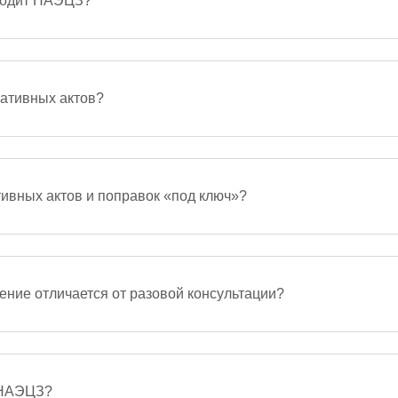
оводит НАЭЦЗ?
зу нормативных правовых актов в сфере
тизы включает медицинскую и фармацевтическую
енных средств…
мативных актов?
ента Конституции РФ, федеральным законам и
тиворечия, пробелы и риски правоприменения.
лючение…
ивных актов и поправок «под ключ»?
 проект нормативного правового акта различного
о федерального закона, а также поправки в…
ние отличается от разовой консультации?
дение предполагает системный подход к защите
и. В рамках комплексного сопровождения
та команды медицинских…
т НАЭЦЗ?